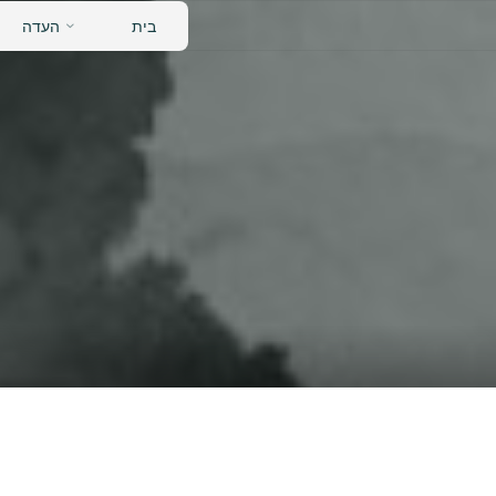
לגו
בית
העדה
תוכן