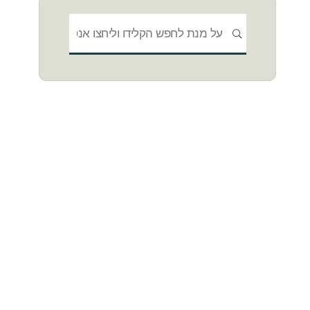
חפשו
חיפוש
את: