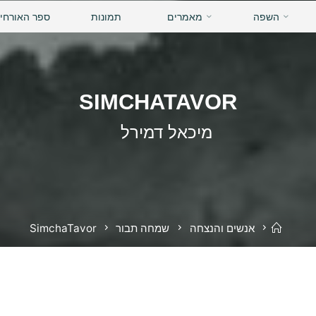
השפה
מאמרים
תמונות
ספר האורחי
SIMCHATAVOR
מיכאל דמירל
בית
אנשים והנצחה
שמחה תבור
SimchaTavor