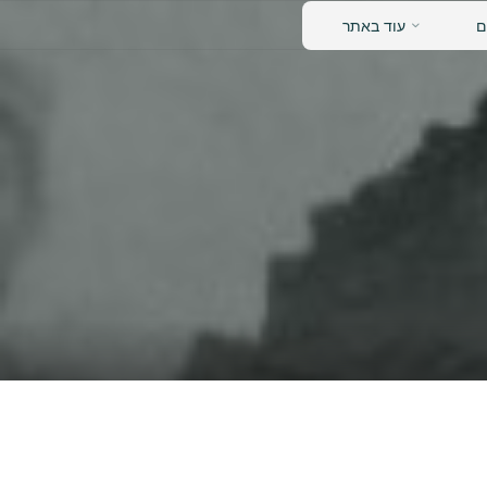
נאש
ם
עוד באתר
דידן