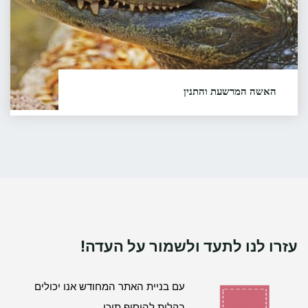
האשה המרשעת והתנין
תודה למשפחת תבור (צ'רקיאן) הסיפור סופר ע"י ברוך
תבור ונרשם על ידי ליאורה בהר הסיפור רשום גם בארכיון
הסיפור העממי בישראל (אסע"י) על שם דב נוי
באוניברסיטת חיפה, מס' סידורי 10219
קראו עוד...
"האשה
המרשעת
והתנין"
עזרו לנו לתעד ולשמור על העדה!
עם בניית האתר המחודש אנו יכולים
בקלות להוסיף תוכן.