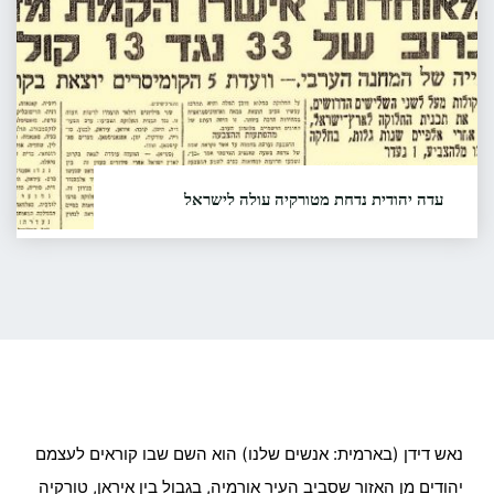
עדה יהודית נדחת מטורקיה עולה לישראל
סיפור עלייתם של יהודי קורקורקה. הם טוענים שאבותיהם
התיישבו במקום עוד לפני גלות בבל, וששפתם היא
הארמית הקדומה של יהודי ארץ ישראל...
קראו עוד...
"עדה
יהודית
נדחת
מטורקיה
נאש דידן (בארמית: אנשים שלנו) הוא השם שבו קוראים לעצמם
עולה
יהודים מן האזור שסביב העיר אורמיה, בגבול בין איראן, טורקיה
לישראל"