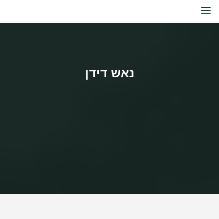
לגו
נאש
תוכן
דידן
נאש דידן