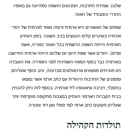
שלנו). שמירת התרבות, המנהגים והשפה נסתייעה גם באופיו
ההררי והמבודד של האזור.
שפתם של האשורים היא ארמית ודומה מאוד לארמית של יהודי
אורמיה בשינויים קלים הנעוצים בניב השונה. בזמן העתיק
הארמית הייתה השפה הרשמית בכל האזור (סוריה, אשור
ופרס). יהודים אשר שפת היום יום שלהם הייתה ארמית התיישבו
באורמיה כבר בסוף המאה השמינית לפני הספירה. את העובדה
הזו מוכיחים ממצאים ארכאולוגים מברונזה, זהב וכסף שעליהם
סממנים של התרבות היהודית עם כתב ארמי אשר נמצאו
בחסנלי, זיביבה וגיאוטפה ליד אורמיה. בנוסף לזה ניתן להבחין
בבית הקברות הארמני העתיק במצבות מתקופה מוקדמת יותר
שעליהן חקוקים כתב ארמי לצד סמלי מגן דוד ומנורה.
תולדות הקהילה