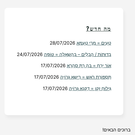
מה חדש?
טָעִים = מָרֶי טְעְמָּא
28/07/2026
בְּדוּתוֹת / הֲבַלִים – בְּהַשְאָלָה = טּוֹפֶּה
24/07/2026
אוֹר יָרֵחַ = בֶּהְ רְתְּ סֶהְרָא
17/07/2026
תִּסְפּוֹרֶת רֹאש = רֶישָא גָּרוֹיֶה
17/07/2026
גִּילוּחַ זָקָן = דְקְּנָא גָּרוֹיֶה
17/07/2026
ברוכים הבאים!