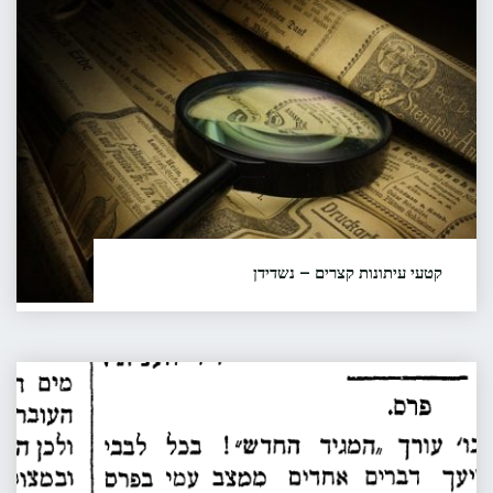
–
א.י.
נשדידן
בראוור"
קטעי עיתונות קצרים – נשדידן
חרות, יום שישי, מרץ 30, 1951; עמוד 1 חרות, יום שישי,
מרץ 30, 1951; עמוד 1...
מכתב
קראו עוד...
"קטעי
מאורמיה
עיתונות
/
קצרים
1892
–