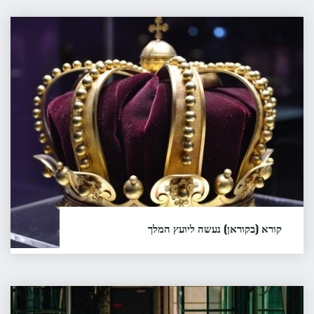
ושוכתב על ידי מיכה דמירל מפי ברוך דמירל.
קורא
קראו עוד...
"האב,
(בקוראן)
הבן
נעשה
והשלג"
ליועץ
המלך
קורא (בקוראן) נעשה ליועץ המלך
תודה למשפחת תבור (צ'רקיאן) הסיפור סופר ע"י ברוך
תבור ונרשם על ידי ליאורה בהר הסיפור רשום גם בארכיון
הסיפור העממי בישראל (אסע"י) על שם דב נוי
בעל
באוניברסיטת חיפה, מס' סידורי 10222