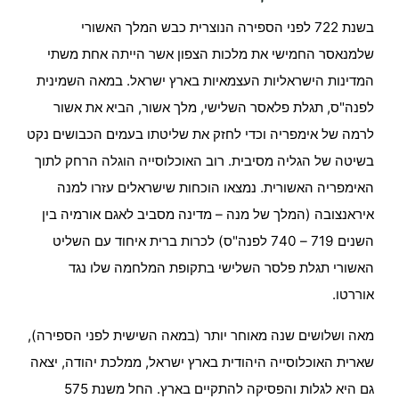
בשנת 722 לפני הספירה הנוצרית כבש המלך האשורי
שלמנאסר החמישי את מלכות הצפון אשר הייתה אחת משתי
המדינות הישראליות העצמאיות בארץ ישראל. במאה השמינית
לפנה"ס, תגלת פלאסר השלישי, מלך אשור, הביא את אשור
לרמה של אימפריה וכדי לחזק את שליטתו בעמים הכבושים נקט
בשיטה של הגליה מסיבית. רוב האוכלוסייה הוגלה הרחק לתוך
האימפריה האשורית. נמצאו הוכחות שישראלים עזרו למנה
איראנצובה (המלך של מנה – מדינה מסביב לאגם אורמיה בין
השנים 719 – 740 לפנה"ס) לכרות ברית איחוד עם השליט
האשורי תגלת פלסר השלישי בתקופת המלחמה שלו נגד
אוררטו.
מאה ושלושים שנה מאוחר יותר (במאה השישית לפני הספירה),
שארית האוכלוסייה היהודית בארץ ישראל, ממלכת יהודה, יצאה
גם היא לגלות והפסיקה להתקיים בארץ. החל משנת 575