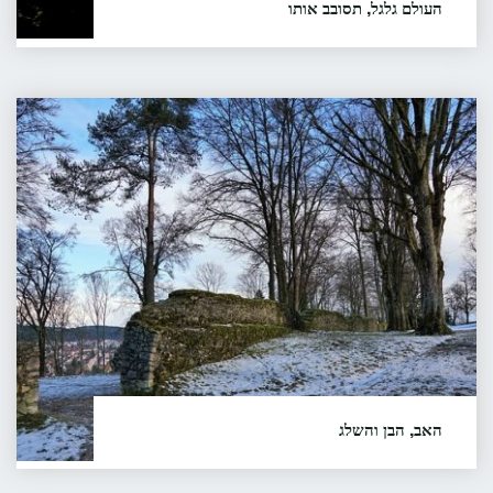
העולם גלגל, תסובב אותו
תודה למשפחת תבור (צ'רקיאן) הסיפור סופר ע"י ברוך
תבור ונרשם על ידי ליאורה בהר הסיפור רשום גם בארכיון
הסיפור העממי בישראל (אסע"י) על שם דב נוי
האב,
באוניברסיטת חיפה, מס' סידורי 10241
הבן
והשלג
קראו עוד...
"העולם
גלגל,
תסובב
אותו"
האב, הבן והשלג
תודה לברוך דמירל הסיפור סופר ע"י רחמים דמירל, נרשם