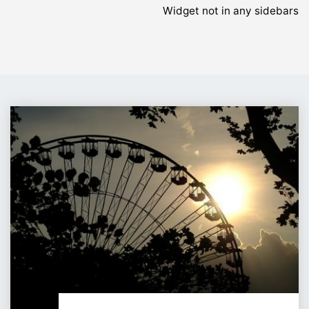
Widget not in any sidebars
העולם
גלגל,
תסובב
אותו