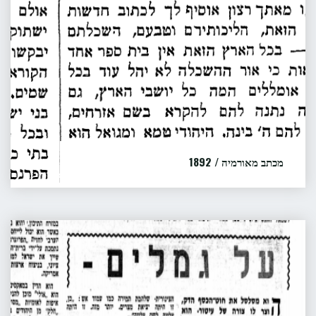
נשדידן"
מכתב מאורמיה / 1892
מכתבו של ישראל בכו"ר שבת"י הכהן לעיתון המגיד
החדש, כפי שפורסם בעיתון....
על
קראו עוד...
"מכתב
גמלים
מאורמיה
מפרס
/
לארץ-ישראל
1892"