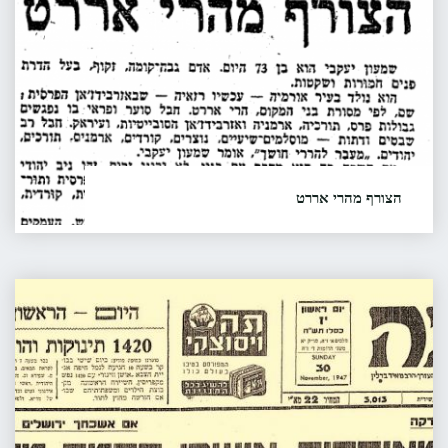
לארץ-ישראל"
הצורף מהרי אררט
על העיר אורמיה, הקהילה היהודית וסיפורו של שמעון
יעקבי, צורף יליד העיר....
עדה
קראו עוד...
"הצורף
יהודית
מהרי
נדחת
אררט"
מטורקיה
עולה
לישראל