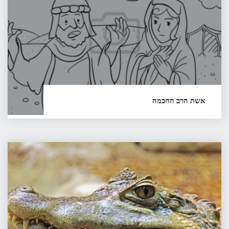
והלקוח"
אשת הרב החכמה
תודה למשפחת תבור (צ'רקיאן) הסיפור סופר ע"י ברוך
תבור ונרשם על ידי ליאורה בהר הסיפור רשום גם בארכיון
הסיפור העממי בישראל (אסע"י) על שם דב נוי
האשה
באוניברסיטת חיפה, מס' סידורי 10220
המרשעת
והתנין
קראו עוד...
"אשת
הרב
החכמה"