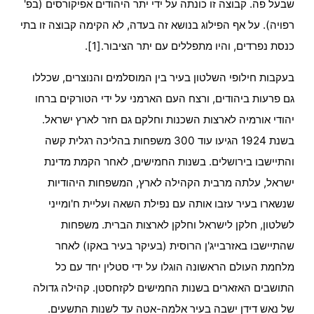
שבעל פה. קבוצה זו כונתה על ידי יתר היהודים אפיקורסים (בפ'
רפויה). על אף הפילוג בנושא זה בעדה, לא הקימה קבוצה זו בתי
כנסת נפרדים, והיו מתפללים עם יתר הציבור.[1].
בעקבות חילופי השלטון בעיר בין המוסלמים והנוצרים, שכללו
גם פרעות ביהודים, ורצח העם הארמני על ידי הטורקים ברחו
יהודי אורמיה לארצות השכנות וחלקם גם חזר לארץ ישראל.
בשנת 1924 הגיעו עוד 300 משפחות בהליכה רגלית קשה
והתיישבו בירושלים. בשנות החמישים, לאחר הקמת מדינת
ישראל, עלתה מרבית הקהילה לארץ, המשפחות היהודיות
שנשארו בעיר עזבו אותה עם נפילת השאה ועליית ח'ומייני
לשלטון, חלקן לישראל וחלקן לארצות הברית. משפחות
שהתיישבו באזרבייג'ן הרוסית (בעיקר בעיר באקו) לאחר
מלחמת העולם הראשונה הוגלו על ידי סטלין יחד עם כל
התושבים האזארים בשנות החמישים לקזחסטן. קהילה גדולה
של נאש דידן ישבה בעיר אלמה-אטה עד לשנות התשעים.