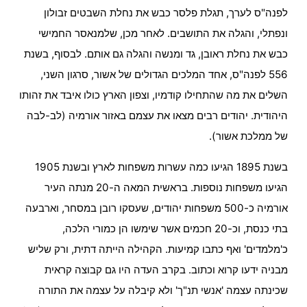
לפנה"ס לערך, תגלת פלסר כבש את נחלת השבטים זבולון
ונפתלי, והגלה את התושבים. לאחר מכן, שלמנאסר החמישי
כבש את נחלת ראובן, גד ומנשה והגלה גם אותם. לבסוף, בשנת
556 לפנה"ס, אחד המלכים הגדולים של אשור, סרגון השני,
השלים את מה שהתחילו קודמיו, וצפון הארץ כולו איבד את זהותו
היהודית. יהודים רבים מצאו את עצמם באזור אורמיה (לב-לבה
של ממלכת אשור).
בשנת 1895 הגיעו כמה עשרות משפחות לארץ ובשנת 1905
הגיעו משפחות נוספות. בראשית המאה ה-20 מנתה העיר
אורמיה כ-500 משפחות יהודים, שעסקו רובן במסחר, וארבעה
בתי כנסת, וכ-20 חכמים אשר שימשו הן כמורי הלכה,
כ'מלמדים' ואף כתבו קמיעות. הקהילה הייתה דתית, ורק שליש
מבניה ידעו קרוא וכתוב. בקרב העדה היו גם קבוצה קראית
שכינתה עצמה 'אנשי תנ"ך' ולא קיבלה על עצמה את התורה