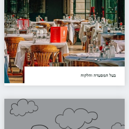
המסעדה
והלקוח
קראו עוד...
"קורא
(בקוראן)
נעשה
ליועץ
המלך"
בעל המסעדה והלקוח
תודה למשפחת תבור (צ'רקיאן) הסיפור סופר ע"י ברוך
תבור ונרשם על ידי ליאורה בהר הסיפור רשום גם בארכיון
הסיפור העממי בישראל (אסע"י) על שם דב נוי
אשת
באוניברסיטת חיפה, מס' סידורי 10221
הרב
החכמה
קראו עוד...
"בעל
המסעדה