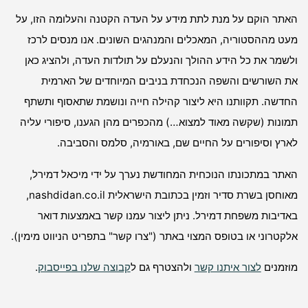
האתר הוקם על מנת לתת מידע על העדה הקטנה והעלומה הזו, על
מעט מההסטוריה, המאכלים והמנהגים השונים. אנו מנסים לרכז
ולשמר את כל הידע ההולך והנעלם על תולדות העדה, ולהציג כאן
את השורשים והשפה הנכחדת בניבים המיוחדים של הארמית
החדשה. תקוותנו היא ליצור קהילה חייה ונושמת שתאסוף ותשתף
תמונות (שקשה מאוד למצוא…) מהכפרים מהן הגענו, סיפורי עליה
לארץ וסיפורים על החיים שם, באורמיה, סלמס והסביבה.
האתר במתכונתו הנוכחית המחודשת נערך על ידי מיכאל דמירל,
מאוחסן בשרת סדיר וזמין בכתובת הישראלית nashdidan.co.il,
באדיבות משפחת דמירל. ניתן ליצור עמנו קשר באמצעות דואר
אלקטרוני או בטופס המצוי באתר ("צרו קשר" בתפריט הניווט מימין).
מוזמנים
לצור איתנו קשר
ולהצטרף גם ל
קבוצה שלנו בפייסבוק
.