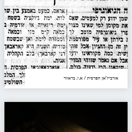
א.י.
בראוור
אזרבייז'אן הפרסית / א.י. בראוור
אברהם יעקב ברור, בגיל 81 זהו מאמרו של ד"ר אברהם
יעקב בראוור...
קטעי
קראו עוד...
"אזרבייז'אן
עיתונות
הפרסית
קצרים
/