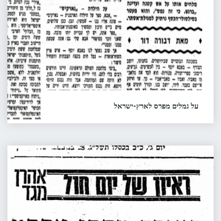
על גמלים מפרס לארץ-ישראל
סיפורו של באבא יוסף, העליה שלו מאורמיה לארץ במסע
רגלי בן שלוש שנים דרך עיראק, בשנות העשרים של המאה
הקודמת. פורסם על ידי דבורה דור בעיתון "על המשמר"
הצורף
ביום ו', 13 בסטפמבר - 1968 - עמוד 5.
מהרי
אררט
קראו עוד...
"על
גמלים
מפרס