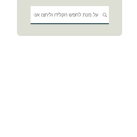
חפשו
חיפוש
את: