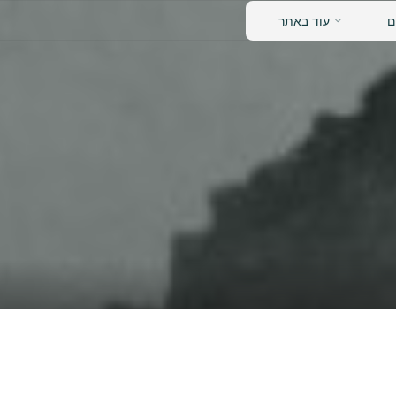
נאש
ם
עוד באתר
דידן