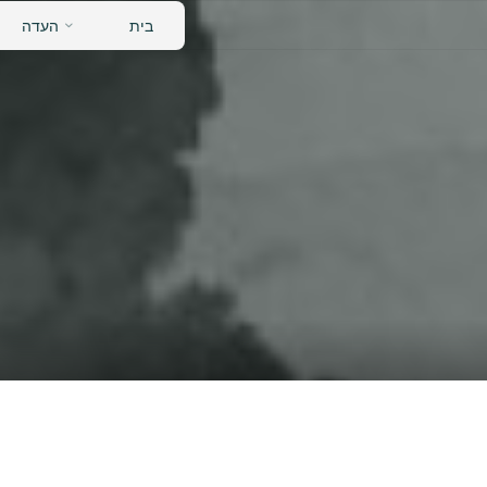
לגו
בית
העדה
תוכן