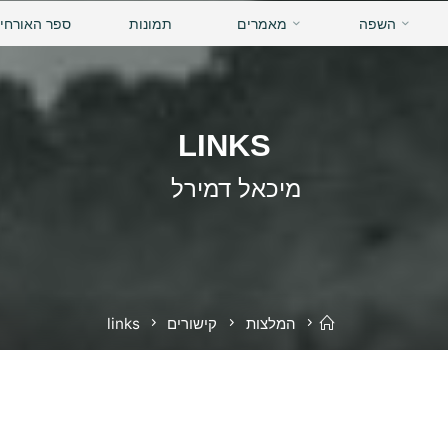
השפה
מאמרים
תמונות
ספר האורחי
LINKS
מיכאל דמירל
בית
המלצות
קישורים
links