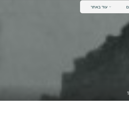
נאש
ם
עוד באתר
דידן