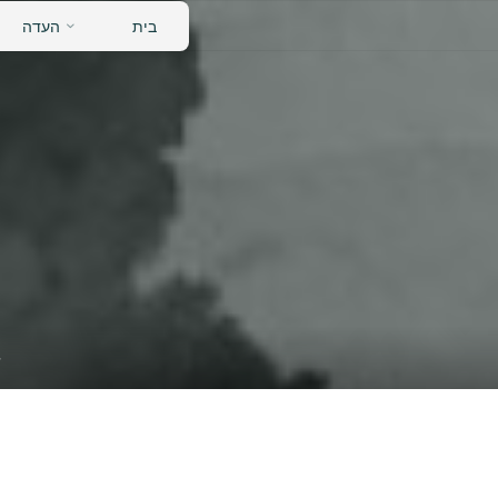
לגו
בית
העדה
תוכן