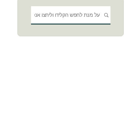
חפשו
חיפוש
את: