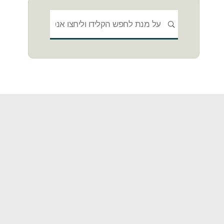
חפשו
חיפוש
את: