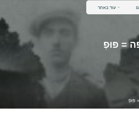
נאש
ם
עוד באתר
דידן
= פּוּפְ
ּוּפְ