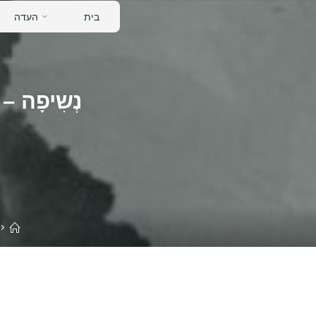
לגו
בית
העדה
תוכן
נְשִיפָה 
בי