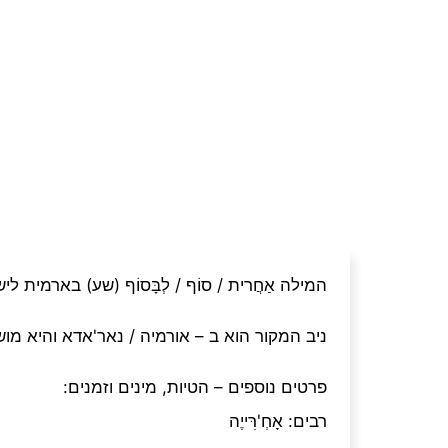
המילה
אַחֲרית / סוֹף / לְבָּסוֹף
(שע)
בארמית לישן
ניב המקור הוא ב –
אורמיה / נאר'אדא
והיא מוש
פרטים נוספים – הטיות, מינים וזמנים:
רבים
:
אָחְ'רִּייֶה