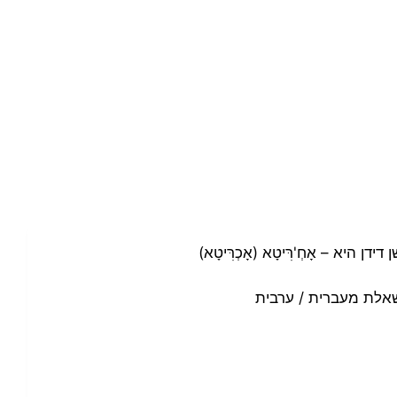
 דידן היא –
אָחְ'רִּיטָא (אָכְרִּיטָא)
אלת מעברית / ערבית