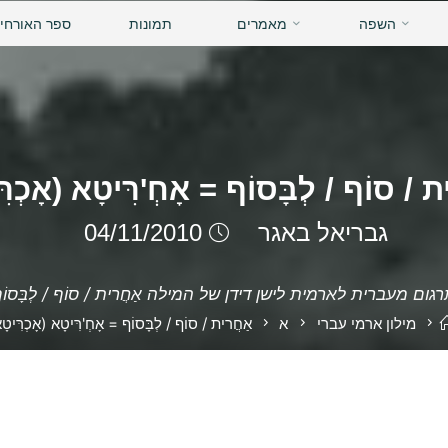
השפה
מאמרים
תמונות
ספר האורחי
 / סוֹף / לְבָּסוֹף = אָחְ'רִּיטָא (אָכְרּ
גבריאל באגר
04/11/2010
גום מעברית לארמית לישן דידן של המילה אַחֲרית / סוֹף / לְבָּסוֹ
בית
מילון ארמי עברי
א
אַחֲרית / סוֹף / לְבָּסוֹף = אָחְ'רִּיטָא (אָכְרִּיטָ