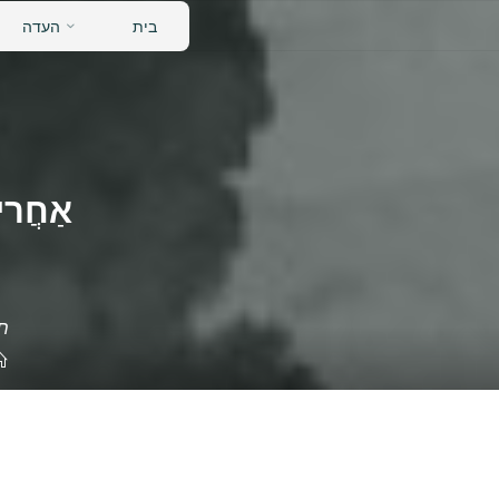
לגו
בית
העדה
תוכן
אַחֲרית
תר